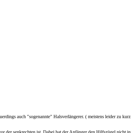
erdings auch "sogenannte" Halsverlängerer. ( meistens leider zu kurz
r der senkrechten ist. Dabei hat der Anfänger den Hilfszügel nicht in