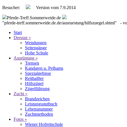
Besucher:
Version vom 7.9.2014
Pferde-Treff.Sommerweide.de
"pferde-treff.sommerweide.de.de/ausruestung/hilfszuegel.shtml"
Start
Dressur »
Wendungen
Seitengänge
Hohe Schule
Ausrüstung »
Trensen
Kandaren u. Pelhams
Spezialgebisse
Reithalfter
Hilfszügel
Zügelführung
Zucht »
Brandzeichen
Leistungsstutbuch
Lebensnummer
Zuchtmethoden
Fotos »
Wiener Hofreitschule