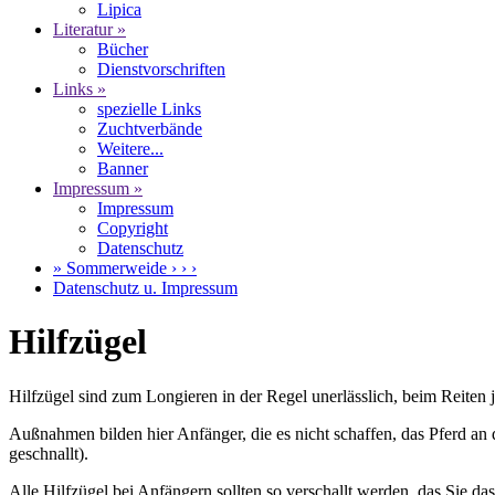
Lipica
Literatur »
Bücher
Dienstvorschriften
Links »
spezielle Links
Zuchtverbände
Weitere...
Banner
Impressum »
Impressum
Copyright
Datenschutz
» Sommerweide › › ›
Datenschutz u. Impressum
Hilfzügel
Hilfzügel sind zum Longieren in der Regel unerlässlich, beim Reiten 
Außnahmen bilden hier Anfänger, die es nicht schaffen, das Pferd an
geschnallt).
Alle Hilfzügel bei Anfängern sollten so verschallt werden, das Sie d