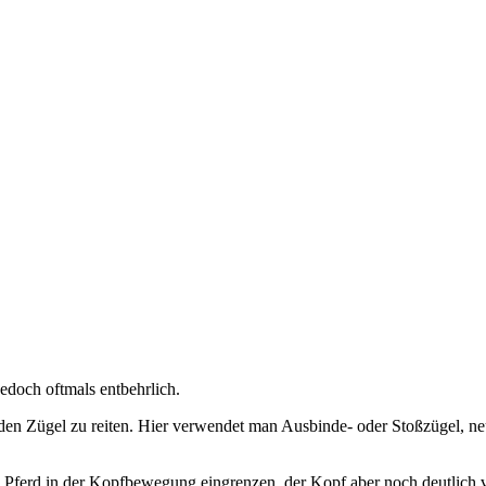
jedoch oftmals entbehrlich.
 den Zügel zu reiten. Hier verwendet man Ausbinde- oder Stoßzügel, neu
as Pferd in der Kopfbewegung eingrenzen, der Kopf aber noch deutlich vo